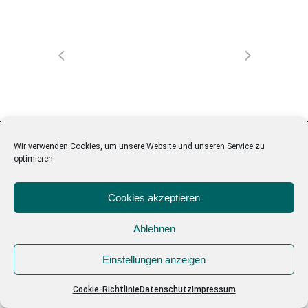
Wir verwenden Cookies, um unsere Website und unseren Service zu
optimieren.
BILDHAUEREI MARBACH GMBH
Cookies akzeptieren
DATENSCHUTZ
|
IMPRESSUM
|
COOKIE
Ablehnen
RICHTLINIEN
Einstellungen anzeigen
Realisiert von
°SEHPUNKT
Cookie-Richtlinie
Datenschutz
Impressum